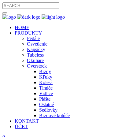
HOME
PRODUKTY
Pedále
Osvetlenie
Kapsičky
Tubeless
Okuliare
Overstock
Brzdy
Kľuky
Kolesá
Tlmiče
Vidlice
Plášte
Ostatné
Sedlovky
Brzdové kotúče
KONTAKT
ÚČET
0