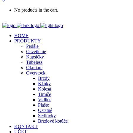
No products in the cart.
HOME
PRODUKTY
Pedále
Osvetlenie
Kapsičky
Tubeless
Okuliare
Overstock
Brzdy
Kľuky
Kolesá
Tlmiče
Vidlice
Plášte
Ostatné
Sedlovky
Brzdové kotúče
KONTAKT
ÚČET