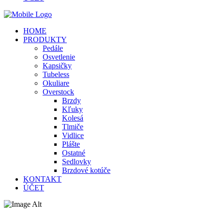
HOME
PRODUKTY
Pedále
Osvetlenie
Kapsičky
Tubeless
Okuliare
Overstock
Brzdy
Kľuky
Kolesá
Tlmiče
Vidlice
Plášte
Ostatné
Sedlovky
Brzdové kotúče
KONTAKT
ÚČET