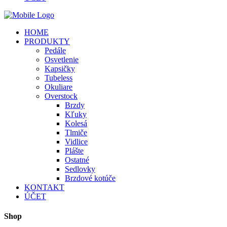
HOME
PRODUKTY
Pedále
Osvetlenie
Kapsičky
Tubeless
Okuliare
Overstock
Brzdy
Kľuky
Kolesá
Tlmiče
Vidlice
Plášte
Ostatné
Sedlovky
Brzdové kotúče
KONTAKT
ÚČET
Shop