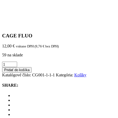
CAGE FLUO
12,00
€
vrátane DPH (
9,76
€
bez DPH)
59 na sklade
CAGE
FLUO
Pridať do košíka
quantity
Katalógové číslo:
CG001-1-1-1
Kategória:
Košíky
SHARE: