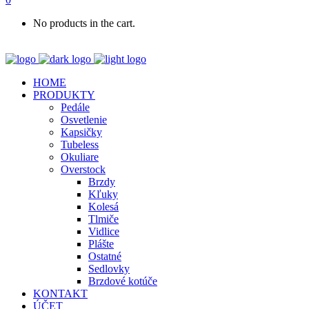
No products in the cart.
HOME
PRODUKTY
Pedále
Osvetlenie
Kapsičky
Tubeless
Okuliare
Overstock
Brzdy
Kľuky
Kolesá
Tlmiče
Vidlice
Plášte
Ostatné
Sedlovky
Brzdové kotúče
KONTAKT
ÚČET