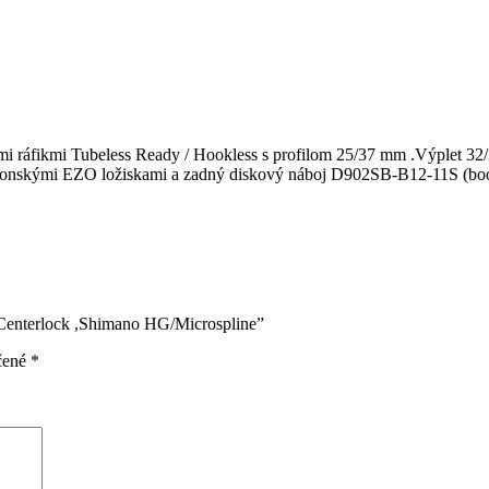
i ráfikmi Tubeless Ready / Hookless s profilom 25/37 mm .Výplet 32/
onskými EZO ložiskami a zadný diskový náboj D902SB-B12-11S (boo
 Centerlock ,Shimano HG/Microspline”
čené
*