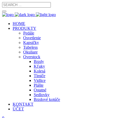
HOME
PRODUKTY
Pedále
Osvetlenie
Kapsičky
Tubeless
Okuliare
Overstock
Brzdy
Kľuky
Kolesá
Tlmiče
Vidlice
Plášte
Ostatné
Sedlovky
Brzdové kotúče
KONTAKT
ÚČET
0