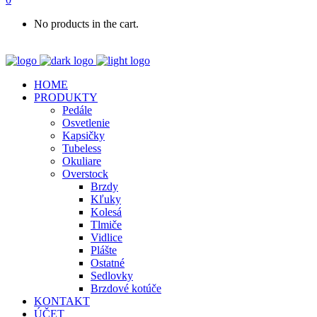
No products in the cart.
HOME
PRODUKTY
Pedále
Osvetlenie
Kapsičky
Tubeless
Okuliare
Overstock
Brzdy
Kľuky
Kolesá
Tlmiče
Vidlice
Plášte
Ostatné
Sedlovky
Brzdové kotúče
KONTAKT
ÚČET