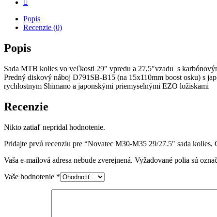
Popis
Recenzie (0)
Popis
Sada MTB kolies vo veľkosti 29″ vpredu a 27,5″vzadu s karbónovým
Predný diskový náboj D791SB-B15 (na 15x110mm boost osku) s jap
rychlostnym Shimano a japonskými priemyselnými EZO ložiskami
Recenzie
Nikto zatiaľ nepridal hodnotenie.
Pridajte prvú recenziu pre “Novatec M30-M35 29/27.5″ sada kolies,
Vaša e-mailová adresa nebude zverejnená.
Vyžadované polia sú ozna
Vaše hodnotenie
*