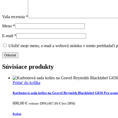
Vaša recenzia
*
Meno
*
E-mail
*
Uložiť moje meno, e-mail a webovú stránku v tomto prehliadači 
Súvisiace produkty
Pridať do košíka
Karbonová sada kolies na Gravel Reynolds Blacklabel G650 Pro sra
600,00
€
vrátane DPH (
487,80
€
bez DPH)
Kolesá