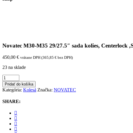
Novatec M30-M35 29/27.5″ sada kolies, Centerlock 
450,00
€
vrátane DPH (
365,85
€
bez DPH)
23 na sklade
Novatec
M30-
Pridať do košíka
M35
Kategória:
Kolesá
Značka:
NOVATEC
29/27.5"
sada
SHARE:
kolies,
Centerlock
,Shimano
HG/Microspline
quantity