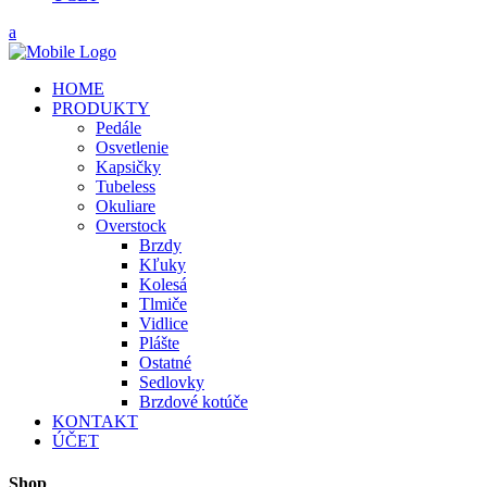
HOME
PRODUKTY
Pedále
Osvetlenie
Kapsičky
Tubeless
Okuliare
Overstock
Brzdy
Kľuky
Kolesá
Tlmiče
Vidlice
Plášte
Ostatné
Sedlovky
Brzdové kotúče
KONTAKT
ÚČET
Shop