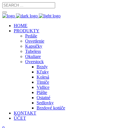
HOME
PRODUKTY
Pedále
Osvetlenie
Kapsičky
Tubeless
Okuliare
Overstock
Brzdy
Kľuky
Kolesá
Tlmiče
Vidlice
Plášte
Ostatné
Sedlovky
Brzdové kotúče
KONTAKT
ÚČET
0