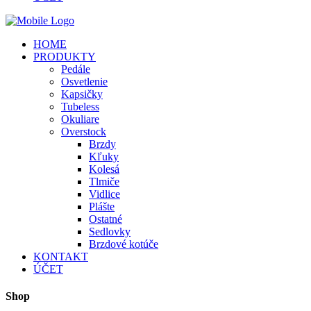
HOME
PRODUKTY
Pedále
Osvetlenie
Kapsičky
Tubeless
Okuliare
Overstock
Brzdy
Kľuky
Kolesá
Tlmiče
Vidlice
Plášte
Ostatné
Sedlovky
Brzdové kotúče
KONTAKT
ÚČET
Shop