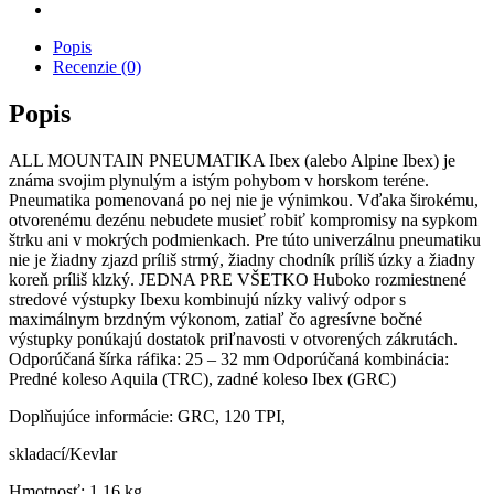
Popis
Recenzie (0)
Popis
ALL MOUNTAIN PNEUMATIKA Ibex (alebo Alpine Ibex) je
známa svojim plynulým a istým pohybom v horskom teréne.
Pneumatika pomenovaná po nej nie je výnimkou. Vďaka širokému,
otvorenému dezénu nebudete musieť robiť kompromisy na sypkom
štrku ani v mokrých podmienkach. Pre túto univerzálnu pneumatiku
nie je žiadny zjazd príliš strmý, žiadny chodník príliš úzky a žiadny
koreň príliš klzký. JEDNA PRE VŠETKO Huboko rozmiestnené
stredové výstupky Ibexu kombinujú nízky valivý odpor s
maximálnym brzdným výkonom, zatiaľ čo agresívne bočné
výstupky ponúkajú dostatok priľnavosti v otvorených zákrutách.
Odporúčaná šírka ráfika: 25 – 32 mm Odporúčaná kombinácia:
Predné koleso Aquila (TRC), zadné koleso Ibex (GRC)
Doplňujúce informácie: GRC, 120 TPI,
skladací/Kevlar
Hmotnosť: 1,16 kg