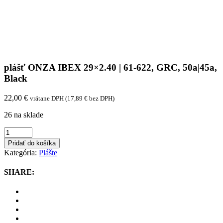
plášť ONZA IBEX 29×2.40 | 61-622, GRC, 50a|45a,
Black
22,00
€
vrátane DPH (
17,89
€
bez DPH)
26 na sklade
plášť
ONZA
Pridať do košíka
IBEX
Kategória:
Plášte
29x2.40
|
SHARE:
61-
622,
GRC,
50a|45a,
Black
quantity