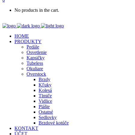
No products in the cart.
HOME
PRODUKTY
Pedále
Osvetlenie
Kapsičky
Tubeless
Okuliare
Overstock
Brzdy
Kľuky
Kolesá
Tlmiče
Vidlice
Plášte
Ostatné
Sedlovky
Brzdové kotúče
KONTAKT
ÚČET