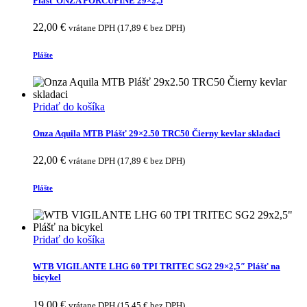
Plášť ONZA PORCUPINE 29×2,5
22,00
€
vrátane DPH (
17,89
€
bez DPH)
Plášte
Pridať do košíka
Onza Aquila MTB Plášť 29×2.50 TRC50 Čierny kevlar skladaci
22,00
€
vrátane DPH (
17,89
€
bez DPH)
Plášte
Pridať do košíka
WTB VIGILANTE LHG 60 TPI TRITEC SG2 29×2,5″ Plášť na
bicykel
19,00
€
vrátane DPH (
15,45
€
bez DPH)